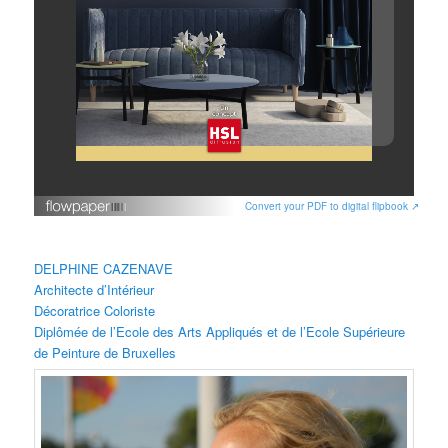
Convert your PDF to digital flipbook ↗
DELPHINE CAZENAVE
Architecte d’Intérieur
Décoratrice Coloriste
Diplômée de l’Ecole des Arts Appliqués et de l’Ecole Supérieure
de Peinture de Bruxelles