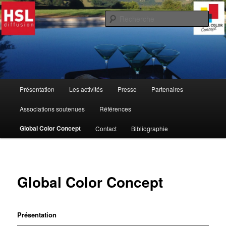
Aller
au
Rech
contenu
principal
hsl-diffusion
M
Présentation
Les activités
Presse
Partenaires
e
n
Associations soutenues
Références
u
p
Global Color Concept
Contact
Bibliographie
r
i
n
c
Global Color Concept
i
p
a
l
Présentation