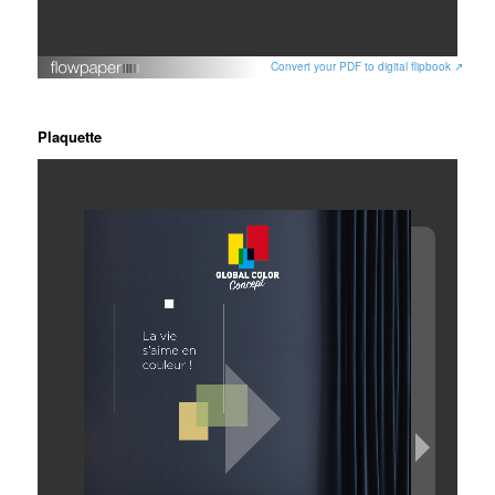
Convert your PDF to digital flipbook ↗
Plaquette